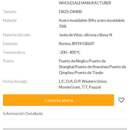
WHOLESALE MANUFACTURER
Tamaño
DN25-DN400
Material
Acero inoxidable 304 y acero inoxidable
316L
Material del sello
Junta de Viton, silicona y Buna-N
Estándar
Norma JB919/GB607
Temperatura
-200 ~ 800 ℃
Puerto
Puerto de Ningbo/Puerto de
Shanghai/Puerto de Shenzhen/Puerto de
Qingdao/Puerto de Tianjin
forma de pago
L/C, D/A, D/P, Western Union,
MoneyGram, T/T, Paypal
Conecta ahora
Información Detallada