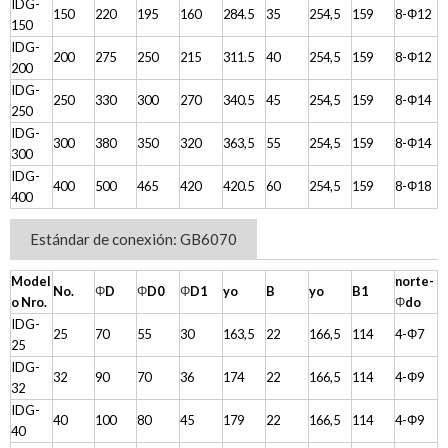
IDG-
150
220
195
160
284.5
35
254,5
159
8-Φ12
150
IDG-
200
275
250
215
311.5
40
254,5
159
8-Φ12
200
IDG-
250
330
300
270
340.5
45
254,5
159
8-Φ14
250
IDG-
300
380
350
320
363,5
55
254,5
159
8-Φ14
300
IDG-
400
500
465
420
420.5
60
254,5
159
8-Φ18
400
Estándar de conexión: GB6070
Model
norte-
No.
Φ
D
Φ
D0
Φ
D1
yo
B
yo
B1
o Nro.
Φ
do
IDG-
25
70
55
30
163,5
22
166,5
114
4-Φ7
25
IDG-
32
90
70
36
174
22
166,5
114
4-Φ9
32
IDG-
40
100
80
45
179
22
166,5
114
4-Φ9
40