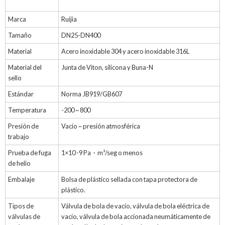
Marca
Ruijia
Tamaño
DN25-DN400
Material
Acero inoxidable 304 y acero inoxidable 316L
Material del
Junta de Viton, silicona y Buna-N
sello
Estándar
Norma JB919/GB607
Temperatura
-200 ~ 800
Presión de
Vacío ~ presión atmosférica
trabajo
Prueba de fuga
1×10 -9 Pa・m³/seg o menos
de helio
Embalaje
Bolsa de plástico sellada con tapa protectora de
plástico.
Tipos de
Válvula de bola de vacío, válvula de bola eléctrica de
válvulas de
vacío, válvula de bola accionada neumáticamente de