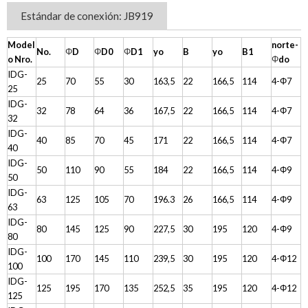
Estándar de conexión: JB919
Model
norte-
No.
Φ
D
Φ
D0
Φ
D1
yo
B
yo
B1
o Nro.
Φ
do
IDG-
25
70
55
30
163,5
22
166,5
114
4-Φ7
25
IDG-
32
78
64
36
167,5
22
166,5
114
4-Φ7
32
IDG-
40
85
70
45
171
22
166,5
114
4-Φ7
40
IDG-
50
110
90
55
184
22
166,5
114
4-Φ9
50
IDG-
63
125
105
70
196.3
26
166,5
114
4-Φ9
63
IDG-
80
145
125
90
227,5
30
195
120
4-Φ9
80
IDG-
100
170
145
110
239,5
30
195
120
4-Φ12
100
IDG-
125
195
170
135
252,5
35
195
120
4-Φ12
125