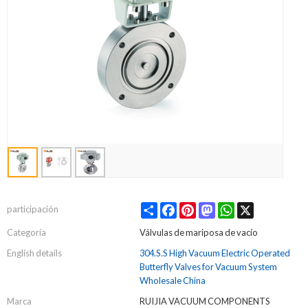
Share
Facebook
Pinterest
Mastodon
WhatsApp
X
participación
Categoría
Válvulas de mariposa de vacío
English details
304.S.S High Vacuum Electric Operated
Butterfly Valves for Vacuum System
Wholesale China
Marca
RUIJIA VACUUM COMPONENTS