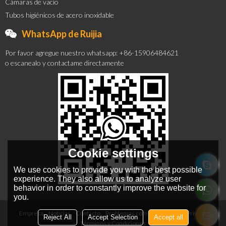
Cámaras de vacío
Tubos higiénicos de acero inoxidable
WhatsApp de Ruijia
Por favor agregue nuestro whatsapp: +86-15906484621
o escanealo y contactame directamente
Cookie settings
We use cookies to provide you with the best possible
experience. They also allow us to analyze user
behavior in order to constantly improve the website for
you.
Empresa
Noticias
Contacto
Problemas comunes
Noticia Privada
Reject All
Accept Selection
Accept all
Términos y Condiciones