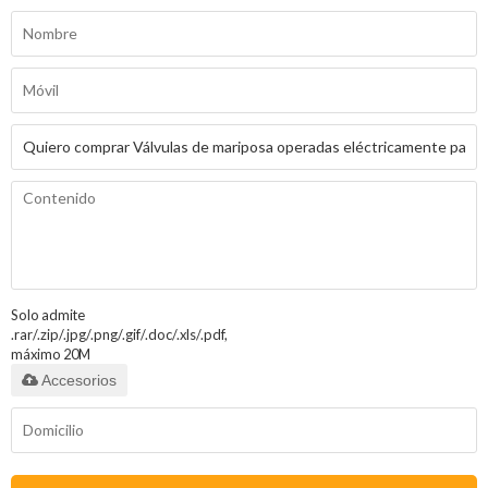
Solo admite
.rar/.zip/.jpg/.png/.gif/.doc/.xls/.pdf,
máximo 20M
Accesorios