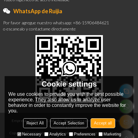
WhatsApp de Ruijia
Por favor agregue nuestro whatsapp: +86-15906484621
o escanealo y contactame directamente
Cookie settings
We use cookies to provide you with the best possible
experience. They also allow us to analyze user
behavior in order to constantly improve the website for
you.
Empresa
Noticias
Contacto
Problemas comunes
Noticia Privada
Reject All
Accept Selection
Accept all
Términos y Condiciones
Copyright © 2026
Wenzhou Ruijia Vacuum Equipment Co., Ltd
Support By
Necessary
Analytics
Preferences
Marketing