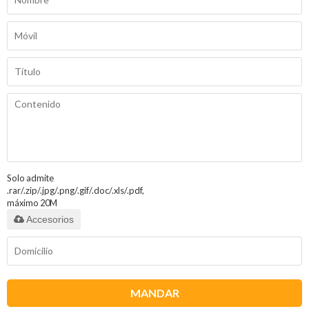
Solo admite
.rar/.zip/.jpg/.png/.gif/.doc/.xls/.pdf,
máximo 20M
Accesorios
MANDAR