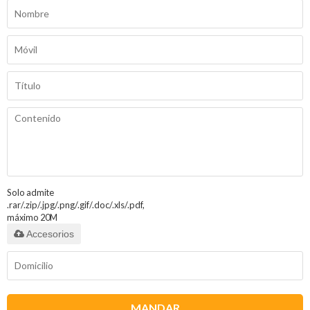
Solo admite
.rar/.zip/.jpg/.png/.gif/.doc/.xls/.pdf,
máximo 20M
Accesorios
MANDAR