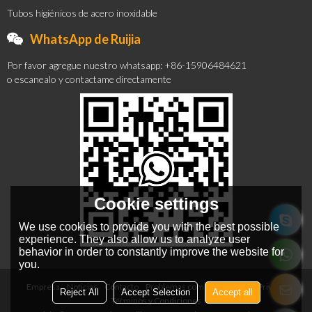
Tubos higiénicos de acero inoxidable
WhatsApp de Ruijia
Por favor agregue nuestro whatsapp: +86-15906484621
o escanealo y contactame directamente
Cookie settings
We use cookies to provide you with the best possible
experience. They also allow us to analyze user
behavior in order to constantly improve the website for
you.
Empresa
Noticias
Contacto
Problemas comunes
Noticia Privada
Reject All
Accept Selection
Accept all
Términos y Condiciones