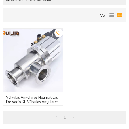
Ver
Válvulas Angulares Neumáticas
De Vacío KF Válvulas Angulares
De Acero Inoxidable Venta Al
Por Mayor De China
1