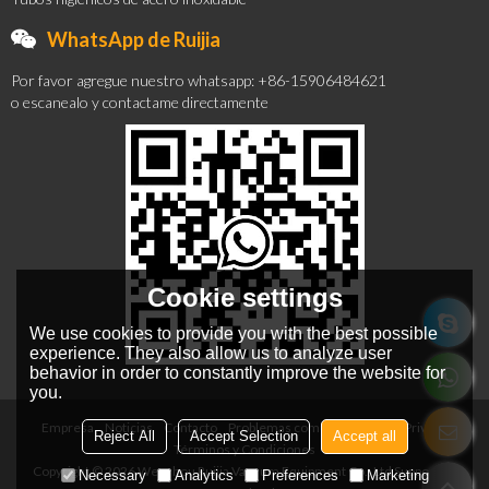
WhatsApp de Ruijia
Por favor agregue nuestro whatsapp: +86-15906484621
o escanealo y contactame directamente
Cookie settings
We use cookies to provide you with the best possible
experience. They also allow us to analyze user
behavior in order to constantly improve the website for
you.
Empresa
Noticias
Contacto
Problemas comunes
Noticia Privada
Reject All
Accept Selection
Accept all
Términos y Condiciones
Copyright © 2026
Wenzhou Ruijia Vacuum Equipment Co., Ltd
Support By
Necessary
Analytics
Preferences
Marketing