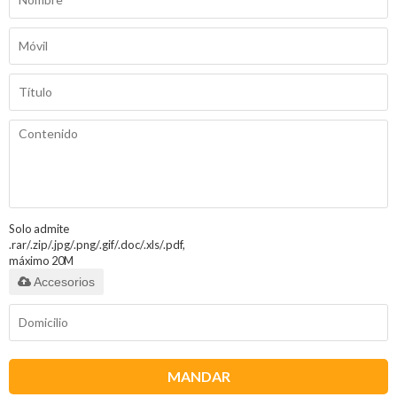
Solo admite
.rar/.zip/.jpg/.png/.gif/.doc/.xls/.pdf,
máximo 20M
Accesorios
MANDAR