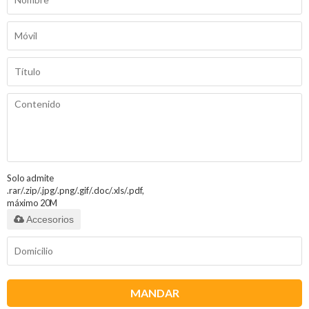
Solo admite
.rar/.zip/.jpg/.png/.gif/.doc/.xls/.pdf,
máximo 20M
Accesorios
MANDAR