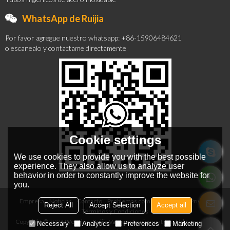
WhatsApp de Ruijia
Por favor agregue nuestro whatsapp: +86-15906484621
o escanealo y contactame directamente
Cookie settings
We use cookies to provide you with the best possible
experience. They also allow us to analyze user
behavior in order to constantly improve the website for
you.
Empresa
Noticias
Contacto
Problemas comunes
Noticia Privada
Reject All
Accept Selection
Accept all
Términos y Condiciones
Copyright © 2026
Wenzhou Ruijia Vacuum Equipment Co., Ltd
Support By
Necessary
Analytics
Preferences
Marketing