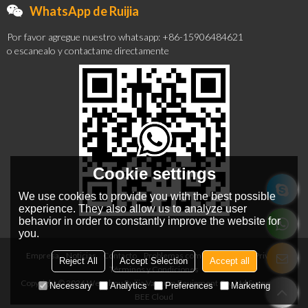
WhatsApp de Ruijia
Por favor agregue nuestro whatsapp: +86-15906484621
o escanealo y contactame directamente
Cookie settings
We use cookies to provide you with the best possible
experience. They also allow us to analyze user
behavior in order to constantly improve the website for
you.
Empresa
Noticias
Contacto
Problemas comunes
Noticia Privada
Reject All
Accept Selection
Accept all
Términos y Condiciones
Copyright © 2026
Wenzhou Ruijia Vacuum Equipment Co., Ltd
Support By
Necessary
Analytics
Preferences
Marketing
BEE Cloud