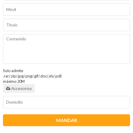
Solo admite
.rar/.zip/.jpg/.png/.gif/.doc/.xls/.pdf,
máximo 20M
Accesorios
MANDAR