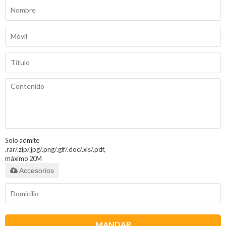
Solo admite
.rar/.zip/.jpg/.png/.gif/.doc/.xls/.pdf,
máximo 20M
Accesorios
MANDAR