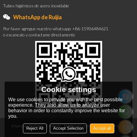
Tubos higiénicos de acero inoxidable
WhatsApp de Ruijia
Por favor agregue nuestro whatsapp: +86-15906484621
o escanealo y contactame directamente
Cookie settings
We use cookies to provide you with the best possible
experience. They also allow us to analyze user
behavior in order to constantly improve the website for
you.
Empresa
Noticias
Contacto
Problemas comunes
Noticia Privada
Reject All
Accept Selection
Accept all
Términos y Condiciones