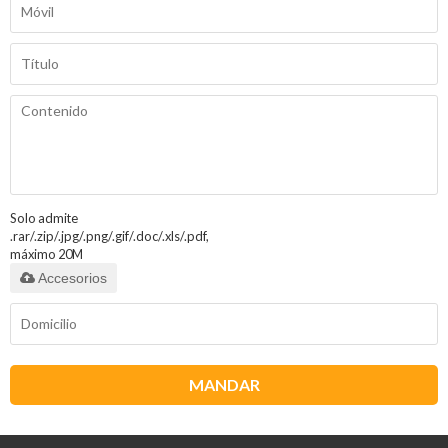
Solo admite
.rar/.zip/.jpg/.png/.gif/.doc/.xls/.pdf,
máximo 20M
Accesorios
MANDAR