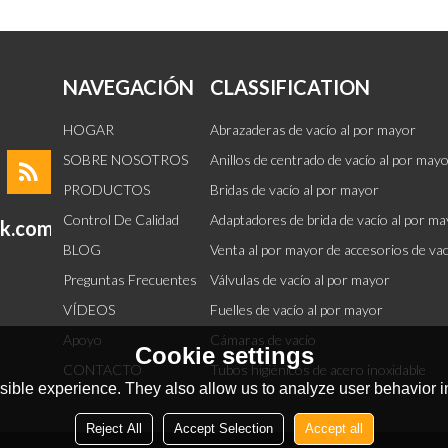
NAVEGACIÓN
CLASSIFICATION
HOGAR
Abrazaderas de vacío al por mayor
SOBRE NOSOTROS
Anillos de centrado de vacío al por may
PRODUCTOS
Bridas de vacío al por mayor
Control De Calidad
Adaptadores de brida de vacío al por m
ok.com
BLOG
Venta al por mayor de accesorios de va
Preguntas Frecuentes
Válvulas de vacío al por mayor
VÍDEOS
Fuelles de vacío al por mayor
Apoyo
Cámaras de vacío
Cookie settings
CONTACTO
Tubos higiénicos de acero inoxidable
ible experience. They also allow us to analyze user behavior in
Reject All
Accept Selection
Accept all