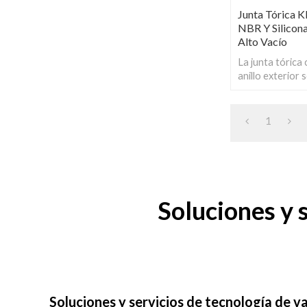
Junta Tórica K
NBR Y Silicona
Alto Vacío
La junta tórica 
anillo exterior s
entre tuberías 
sistemas de alt
1
Soluciones y
Soluciones y servicios de tecnología de v