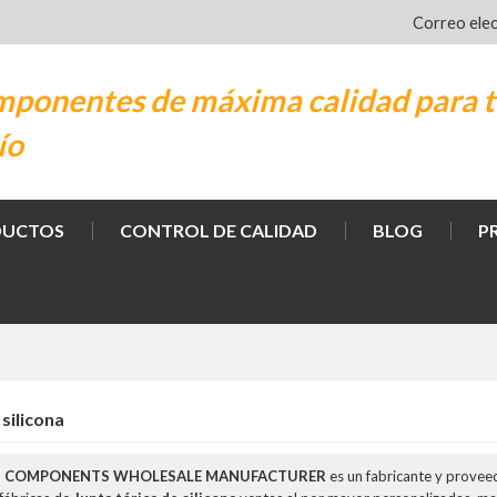
Correo ele
ponentes de máxima calidad para t
ío
DUCTOS
CONTROL DE CALIDAD
BLOG
P
 silicona
M COMPONENTS WHOLESALE MANUFACTURER
es un fabricante y provee