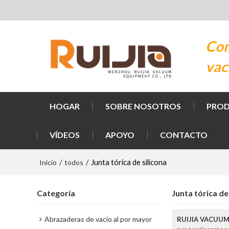
Com
vac
HOGAR
SOBRE NOSOTROS
PRO
VÍDEOS
APOYO
CONTACTO
Inicio
todos
/
/
Junta tórica de silicona
Categoría
Junta tórica de
Abrazaderas de vacío al por mayor
RUIJIA VACUU