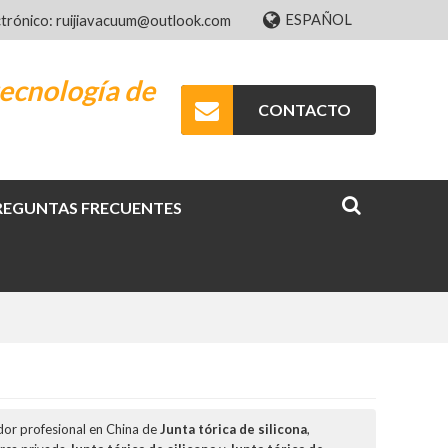
ESPAÑOL
ctrónico: ruijiavacuum@outlook.com
ecnología de
CONTACTO
REGUNTAS FRECUENTES
dor profesional en China de
Junta tórica de silicona
,