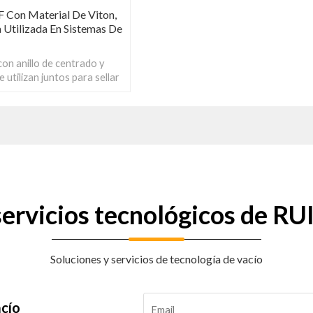
F Con Material De Viton,
 Utilizada En Sistemas De
con anillo de centrado y
e utilizan juntos para sellar
y se utilizan ampliamente en
o vacío.
 servicios tecnológicos de 
Soluciones y servicios de tecnología de vacío
acío