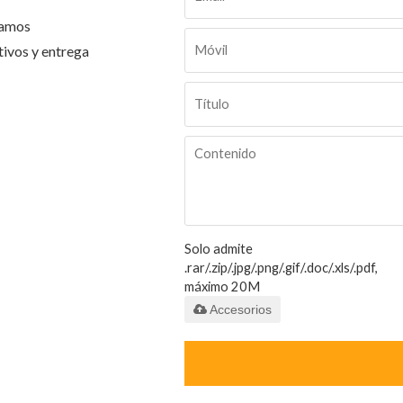
tamos
tivos y entrega
Solo admite
.rar/.zip/.jpg/.png/.gif/.doc/.xls/.pdf,
máximo 20M
Accesorios