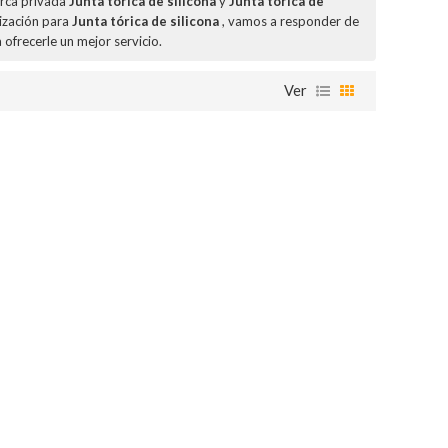
arca privada
Junta tórica de silicona
y
Junta tórica de
ización para
Junta tórica de silicona
, vamos a responder de
 ofrecerle un mejor servicio.
Ver