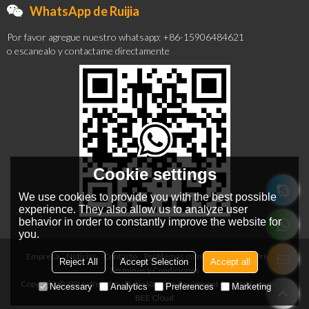
WhatsApp de Ruijia
Por favor agregue nuestro whatsapp: +86-15906484621
o escanealo y contactame directamente
Cookie settings
We use cookies to provide you with the best possible
experience. They also allow us to analyze user
behavior in order to constantly improve the website for
you.
Empresa
Noticias
Contacto
Problemas comunes
Noticia Privada
Reject All
Accept Selection
Accept all
Términos y Condiciones
Copyright © 2026
Wenzhou Ruijia Vacuum Equipment Co., Ltd
Support By
Necessary
Analytics
Preferences
Marketing
BEE Cloud