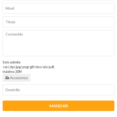
Solo admite
.rar/.zip/.jpg/.png/.gif/.doc/.xls/.pdf,
máximo 20M
Accesorios
MANDAR