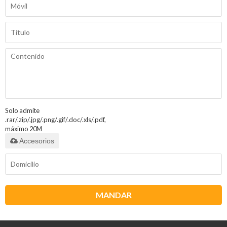
Solo admite
.rar/.zip/.jpg/.png/.gif/.doc/.xls/.pdf,
máximo 20M
Accesorios
MANDAR