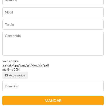
Solo admite
.rar/.zip/.jpg/.png/.gif/.doc/.xls/.pdf,
máximo 20M
Accesorios
MANDAR