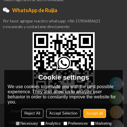
WhatsApp de Ruijia
Por favor agregue nuestro whatsapp: +86-15906484621
o escanealo y contactame directamente
Cookie settings
We use cookies to provide you with the best possible
experience. They also allow us to analyze user
behavior in order to constantly improve the website for
you.
Empresa
Noticias
Contacto
Problemas comunes
Noticia Privada
Reject All
Accept Selection
Accept all
Términos y Condiciones
Copyright © 2026
Wenzhou Ruijia Vacuum Equipment Co., Ltd
Support By
Necessary
Analytics
Preferences
Marketing