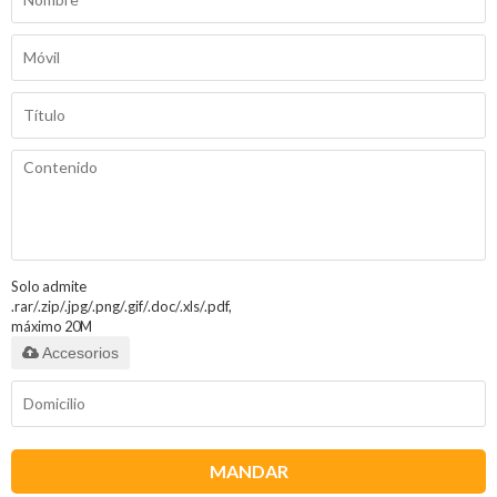
Solo admite
.rar/.zip/.jpg/.png/.gif/.doc/.xls/.pdf,
máximo 20M
Accesorios
MANDAR