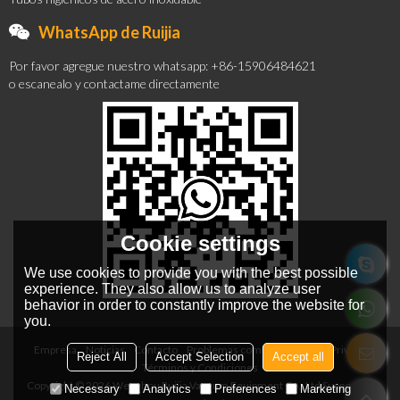
WhatsApp de Ruijia
Por favor agregue nuestro whatsapp: +86-15906484621
o escanealo y contactame directamente
Cookie settings
We use cookies to provide you with the best possible
experience. They also allow us to analyze user
behavior in order to constantly improve the website for
you.
Empresa
Noticias
Contacto
Problemas comunes
Noticia Privada
Reject All
Accept Selection
Accept all
Términos y Condiciones
Copyright © 2026
Wenzhou Ruijia Vacuum Equipment Co., Ltd
Support By
Necessary
Analytics
Preferences
Marketing