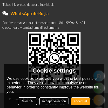
Tubos higiénicos de acero inoxidable
WhatsApp de Ruijia
Por favor agregue nuestro whatsapp: +86-15906484621
o escanealo y contactame directamente
Cookie settings
We use cookies to provide you with the best possible
experience. They also allow us to analyze user
behavior in order to constantly improve the website for
you.
Empresa
Noticias
Contacto
Problemas comunes
Noticia Privada
Reject All
Accept Selection
Accept all
Términos y Condiciones