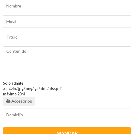
Solo admite
.rar/.zip/.jpg/.png/.gif/.doc/.xls/.pdf,
máximo 20M
Accesorios
MANDAR