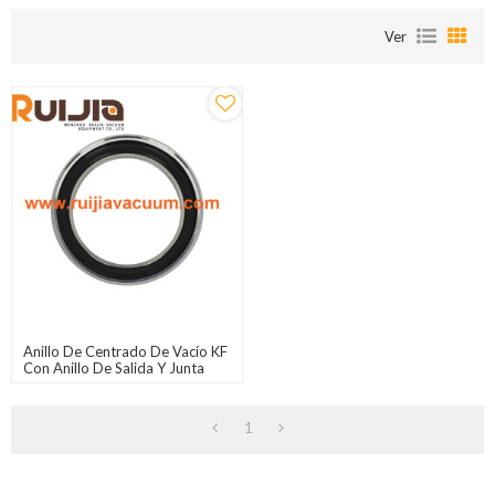
Ver
Anillo De Centrado De Vacío KF
Con Anillo De Salida Y Junta
Tórica, Acero Inoxidable,
Material De Sellado Viton,
Silicona, Sello Buna-N
1