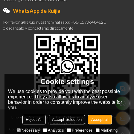
WhatsApp de Ruijia
Por favor agregue nuestro whatsapp: +86-15906484621
o escanealo y contactame directamente
Cookie settings
We use cookies to provide you with the best possible
experience. They also allow us to analyze user
behavior in order to constantly improve the website for
you.
Empresa
Noticias
Contacto
Problemas comunes
Noticia Privada
Reject All
Accept Selection
Accept all
Términos y Condiciones
Copyright © 2026
Wenzhou Ruijia Vacuum Equipment Co., Ltd
Support By
Necessary
Analytics
Preferences
Marketing