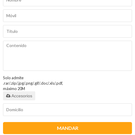
Solo admite
.rar/.zip/.jpg/.png/.gif/.doc/.xls/.pdf,
máximo 20M
Accesorios
MANDAR