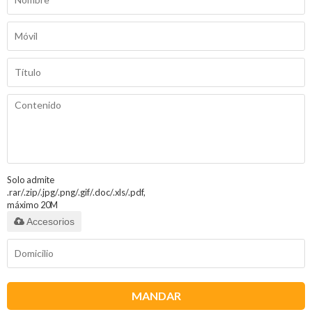
Solo admite
.rar/.zip/.jpg/.png/.gif/.doc/.xls/.pdf,
máximo 20M
Accesorios
MANDAR