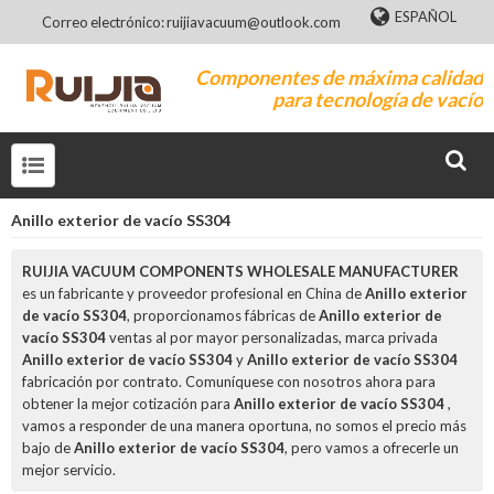
ESPAÑOL
Correo electrónico: ruijiavacuum@outlook.com
Componentes de máxima calidad
para tecnología de vacío
Anillo exterior de vacío SS304
RUIJIA VACUUM COMPONENTS WHOLESALE MANUFACTURER
es un fabricante y proveedor profesional en China de
Anillo exterior
de vacío SS304
, proporcionamos fábricas de
Anillo exterior de
vacío SS304
ventas al por mayor personalizadas, marca privada
Anillo exterior de vacío SS304
y
Anillo exterior de vacío SS304
fabricación por contrato. Comuníquese con nosotros ahora para
obtener la mejor cotización para
Anillo exterior de vacío SS304
,
vamos a responder de una manera oportuna, no somos el precio más
bajo de
Anillo exterior de vacío SS304
, pero vamos a ofrecerle un
mejor servicio.