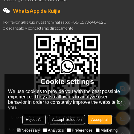
WhatsApp de Ruijia
Por favor agregue nuestro whatsapp: +86-15906484621
o escanealo y contactame directamente
Cookie settings
We use cookies to provide you with the best possible
experience. They also allow us to analyze user
behavior in order to constantly improve the website for
you.
Empresa
Noticias
Contacto
Problemas comunes
Noticia Privada
Reject All
Accept Selection
Accept all
Términos y Condiciones
Copyright © 2026
Wenzhou Ruijia Vacuum Equipment Co., Ltd
Support By
Necessary
Analytics
Preferences
Marketing