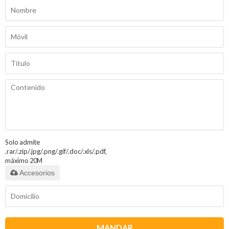
Solo admite
.rar/.zip/.jpg/.png/.gif/.doc/.xls/.pdf,
máximo 20M
Accesorios
MANDAR