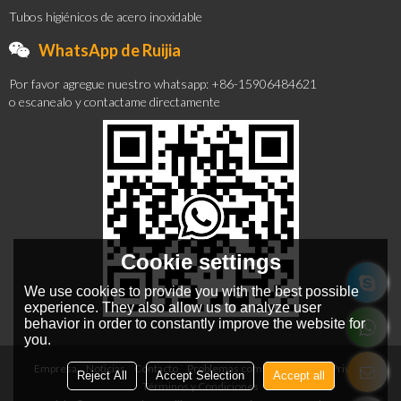
Tubos higiénicos de acero inoxidable
WhatsApp de Ruijia
Por favor agregue nuestro whatsapp: +86-15906484621
o escanealo y contactame directamente
Cookie settings
We use cookies to provide you with the best possible
experience. They also allow us to analyze user
behavior in order to constantly improve the website for
you.
Empresa
Noticias
Contacto
Problemas comunes
Noticia Privada
Reject All
Accept Selection
Accept all
Términos y Condiciones