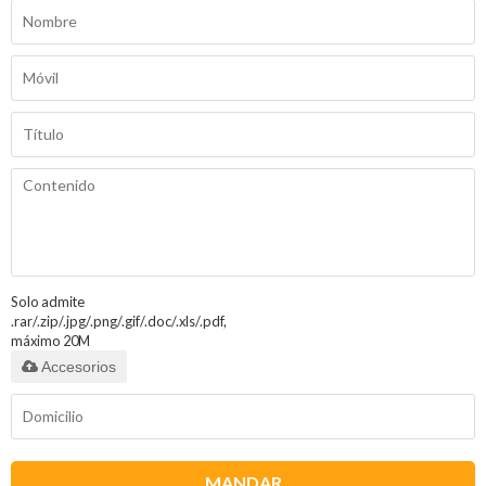
Solo admite
.rar/.zip/.jpg/.png/.gif/.doc/.xls/.pdf,
máximo 20M
Accesorios
MANDAR