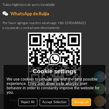
Tubos higiénicos de acero inoxidable
WhatsApp de Ruijia
Por favor agregue nuestro whatsapp: +86-15906484621
o escanealo y contactame directamente
Cookie settings
We use cookies to provide you with the best possible
experience. They also allow us to analyze user
behavior in order to constantly improve the website for
you.
Empresa
Noticias
Contacto
Problemas comunes
Noticia Privada
Reject All
Accept Selection
Accept all
Términos y Condiciones