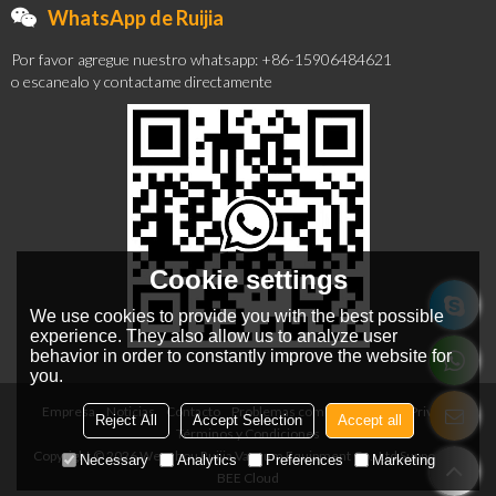
WhatsApp de Ruijia
Por favor agregue nuestro whatsapp: +86-15906484621
o escanealo y contactame directamente
Cookie settings
We use cookies to provide you with the best possible
experience. They also allow us to analyze user
behavior in order to constantly improve the website for
you.
Empresa
Noticias
Contacto
Problemas comunes
Noticia Privada
Reject All
Accept Selection
Accept all
Términos y Condiciones
Copyright © 2026
Wenzhou Ruijia Vacuum Equipment Co., Ltd
Support By
Necessary
Analytics
Preferences
Marketing
BEE Cloud