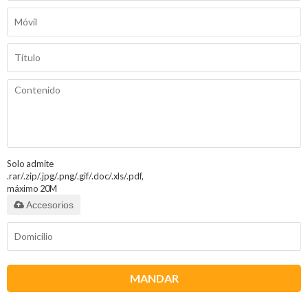
Solo admite
.rar/.zip/.jpg/.png/.gif/.doc/.xls/.pdf,
máximo 20M
Accesorios
MANDAR