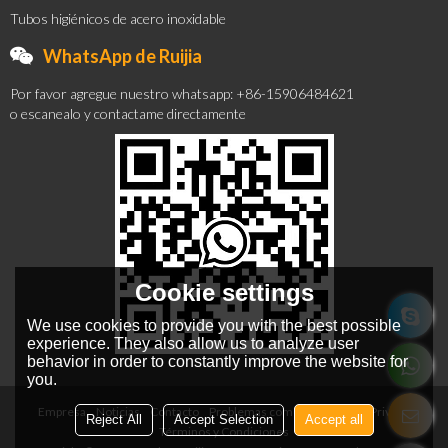
Tubos higiénicos de acero inoxidable
WhatsApp de Ruijia
Por favor agregue nuestro whatsapp: +86-15906484621
o escanealo y contactame directamente
Cookie settings
We use cookies to provide you with the best possible
experience. They also allow us to analyze user
behavior in order to constantly improve the website for
you.
Empresa
Noticias
Contacto
Problemas comunes
Noticia Privada
Reject All
Accept Selection
Accept all
Términos y Condiciones