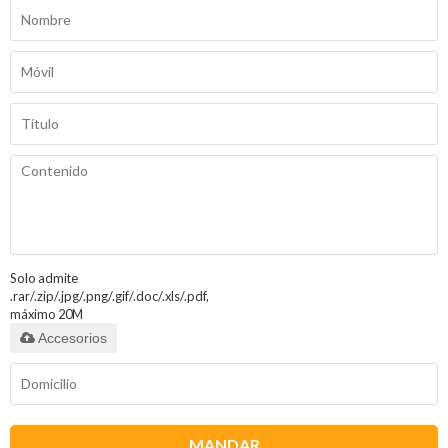
Solo admite
.rar/.zip/.jpg/.png/.gif/.doc/.xls/.pdf,
máximo 20M
Accesorios
MANDAR