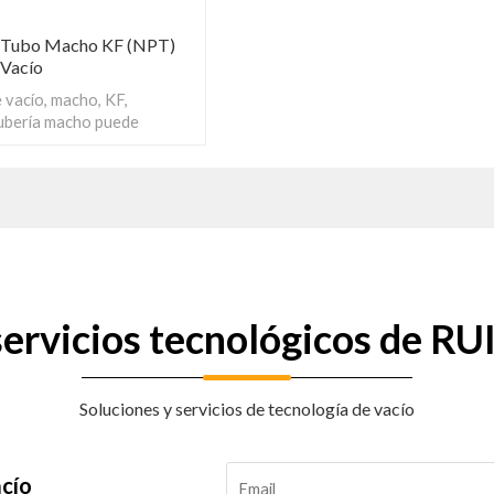
 Tubo Macho KF (NPT)
 Vacío
 vacío, macho, KF,
ubería macho puede
s componentes, lo que
uedan funcionar juntos sin
 servicios tecnológicos de 
Soluciones y servicios de tecnología de vacío
acío