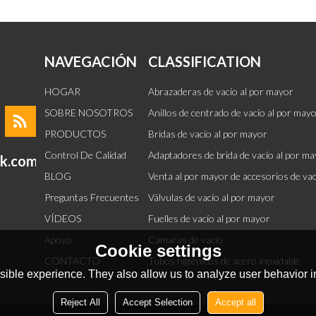
NAVEGACIÓN
CLASSIFICATION
HOGAR
Abrazaderas de vacío al por mayor
SOBRE NOSOTROS
Anillos de centrado de vacío al por may
PRODUCTOS
Bridas de vacío al por mayor
Control De Calidad
Adaptadores de brida de vacío al por m
ok.com
BLOG
Venta al por mayor de accesorios de va
Preguntas Frecuentes
Válvulas de vacío al por mayor
VÍDEOS
Fuelles de vacío al por mayor
Apoyo
Cámaras de vacío
Cookie settings
CONTACTO
Tubos higiénicos de acero inoxidable
ible experience. They also allow us to analyze user behavior in
Reject All
Accept Selection
Accept all