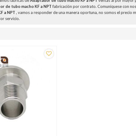
amos fábricas de
Adaptador de tubo macho KF a NPT
ventas al por mayor 
or de tubo macho KF a NPT
fabricación por contrato. Comuníquese con nos
KF a NPT
, vamos a responder de una manera oportuna, no somos el precio 
or servicio.