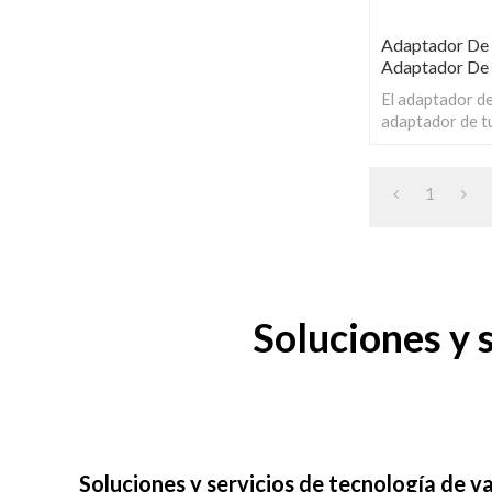
Adaptador De
Adaptador De
El adaptador de
adaptador de t
conectar vario
garantiza que p
problemas.
1
Soluciones y
Soluciones y servicios de tecnología de v