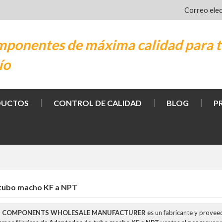
Correo ele
ponentes de máxima calidad para t
ío
DUCTOS
CONTROL DE CALIDAD
BLOG
P
tubo macho KF a NPT
M COMPONENTS WHOLESALE MANUFACTURER
es un fabricante y provee