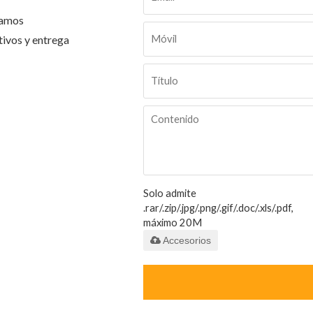
tamos
tivos y entrega
Solo admite
.rar/.zip/.jpg/.png/.gif/.doc/.xls/.pdf,
máximo 20M
Accesorios