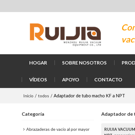
Com
vac
HOGAR
SOBRE NOSOTROS
PRO
VÍDEOS
APOYO
CONTACTO
Inicio
todos
/
/
Adaptador de tubo macho KF a NPT
Categoría
Adaptador de 
Abrazaderas de vacío al por mayor
RUIJIA VACUU