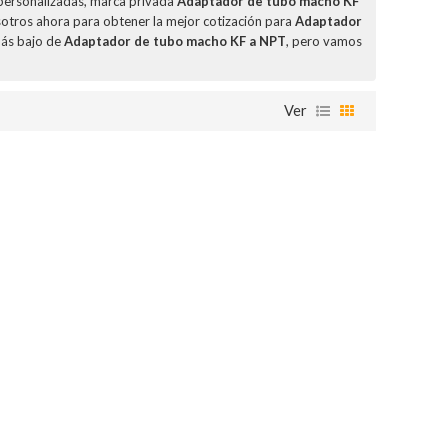
personalizadas, marca privada
Adaptador de tubo macho KF
otros ahora para obtener la mejor cotización para
Adaptador
más bajo de
Adaptador de tubo macho KF a NPT
, pero vamos
Ver