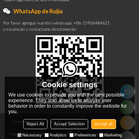
WhatsApp de Ruijia
Por favor agregue nuestro whatsapp: +86-15906484621
o escanealo y contactame directamente
Cookie settings
We use cookies to provide you with the best possible
experience. They also allow us to analyze user
behavior in order to constantly improve the website for
you.
Empresa
Noticias
Contacto
Problemas comunes
Noticia Privada
Reject All
Accept Selection
Accept all
Términos y Condiciones
Copyright © 2026
Wenzhou Ruijia Vacuum Equipment Co., Ltd
Support By
Necessary
Analytics
Preferences
Marketing