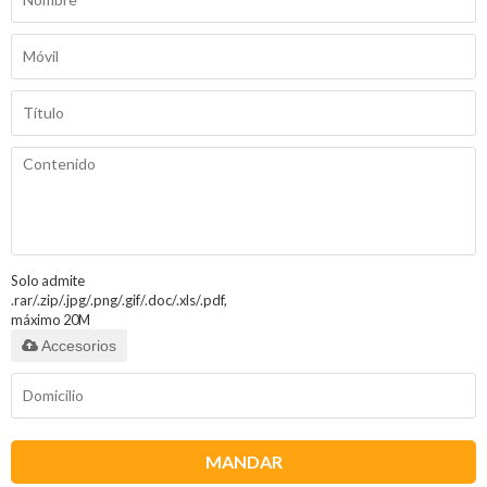
Solo admite
.rar/.zip/.jpg/.png/.gif/.doc/.xls/.pdf,
máximo 20M
Accesorios
MANDAR