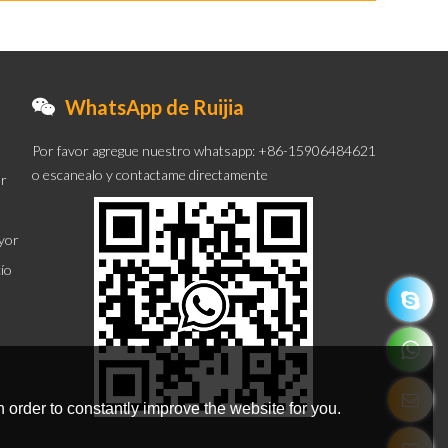
WhatsApp de Ruijia
Por favor agregue nuestro whatsapp: +86-15906484621
o escanealo y contactame directamente
or
ayor
cío
 order to constantly improve the website for you.