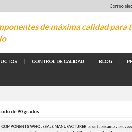
Correo ele
ponentes de máxima calidad para t
ío
DUCTOS
CONTROL DE CALIDAD
BLOG
P
codo de 90 grados
M COMPONENTS WHOLESALE MANUFACTURER
es un fabricante y provee