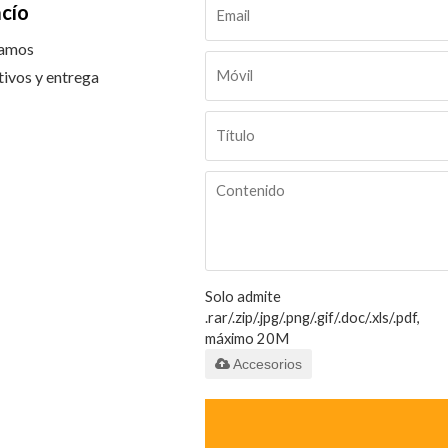
acío
tamos
tivos y entrega
Solo admite
.rar/.zip/.jpg/.png/.gif/.doc/.xls/.pdf,
máximo 20M
Accesorios