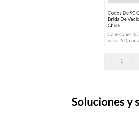
Codos De 90 G
Brida De Vací
China
Conexiones ISO
vacío ISO, cod
utilizan para re
dirección en án
de brida ISO-IS
1
Soluciones y