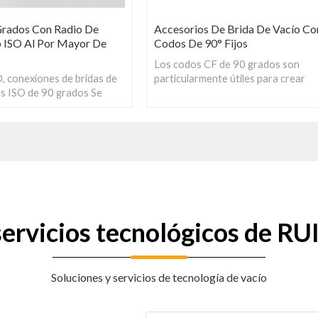
rados Con Radio De
Accesorios De Brida De Vacío Co
o ISO Al Por Mayor De
Codos De 90° Fijos
Los codos CF de 90 grados son
, conexiones de bridas de
particularmente útiles para crear
os ISO de 90 grados Se
configuraciones eficientes y compa
alizar un cambio de
para sistemas UHV. Por lo general,
gulo recto entre dos caras
hechos de materiales como SS304,
O.
ofrecen buena resistencia a la corr
durabilidad en entornos de vacío.
 servicios tecnológicos de 
Soluciones y servicios de tecnología de vacío