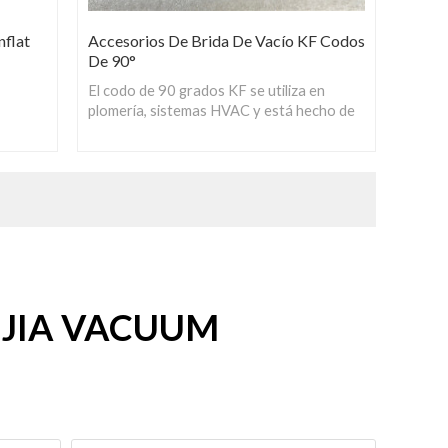
nflat
Accesorios De Brida De Vacío KF Codos
De 90°
El codo de 90 grados KF se utiliza en
plomería, sistemas HVAC y está hecho de
ctas
acero inoxidable, el material del sello es de
 están
Viton, silicona, sello Buna-N.
 que
osión y
RUIJIA VACUUM