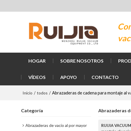
Com
vac
HOGAR
SOBRE NOSOTROS
PRO
VÍDEOS
APOYO
CONTACTO
Inicio
todos
/
/
Abrazaderas de cadena para montaje al v
Categoría
Abrazaderas de
Abrazaderas de vacío al por mayor
RUIJIA VACUU