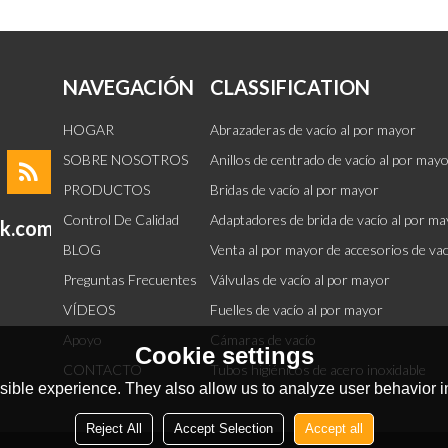
NAVEGACIÓN
CLASSIFICATION
HOGAR
Abrazaderas de vacío al por mayor
SOBRE NOSOTROS
Anillos de centrado de vacío al por may
PRODUCTOS
Bridas de vacío al por mayor
Control De Calidad
Adaptadores de brida de vacío al por m
ok.com
BLOG
Venta al por mayor de accesorios de va
Preguntas Frecuentes
Válvulas de vacío al por mayor
VÍDEOS
Fuelles de vacío al por mayor
Apoyo
Cámaras de vacío
Cookie settings
CONTACTO
Tubos higiénicos de acero inoxidable
ible experience. They also allow us to analyze user behavior in
Reject All
Accept Selection
Accept all