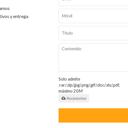
tamos
tivos y entrega
Solo admite
.rar/.zip/.jpg/.png/.gif/.doc/.xls/.pdf,
máximo 20M
Accesorios