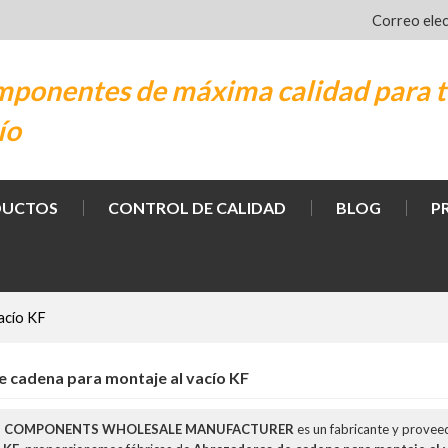
Correo ele
ponentes de máxima calidad para t
ío
DUCTOS
CONTROL DE CALIDAD
BLOG
P
acío KF
 cadena para montaje al vacío KF
M COMPONENTS WHOLESALE MANUFACTURER
es un fabricante y provee