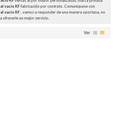
vacío KF
ventas al por mayor personalizadas, marca privada
al vacío KF
fabricación por contrato. Comuníquese con
al vacío KF
, vamos a responder de una manera oportuna, no
a ofrecerle un mejor servicio.
Ver