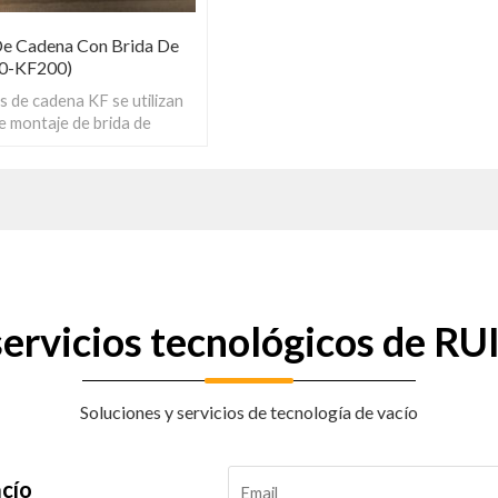
e Cadena Con Brida De
80-KF200)
 de cadena KF se utilizan
e montaje de brida de
zaderas de cadena KF
rmalmente se instalan a
ificio perforado en un
red que separa la cámara
torno exterior).
 servicios tecnológicos de 
Soluciones y servicios de tecnología de vacío
acío