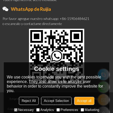
WhatsApp de Ruijia
Por favor agregue nuestro whatsapp: +86-15906484621
o escanealo y contactame directamente
Cookie settings
We use cookies to provide you with the best possible
experience. They also allow us to analyze user
behavior in order to constantly improve the website for
you.
Empresa
Noticias
Contacto
Problemas comunes
Noticia Privada
Reject All
Accept Selection
Accept all
Términos y Condiciones
Copyright © 2026
Wenzhou Ruijia Vacuum Equipment Co., Ltd
Support By
Necessary
Analytics
Preferences
Marketing