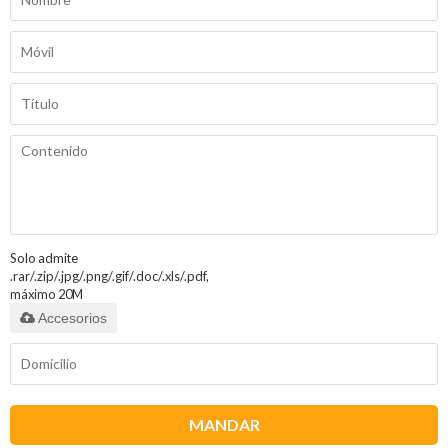
Solo admite
.rar/.zip/.jpg/.png/.gif/.doc/.xls/.pdf,
máximo 20M
Accesorios
MANDAR