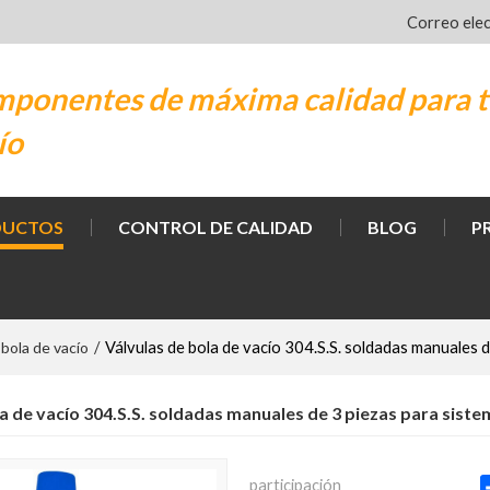
Correo ele
ponentes de máxima calidad para t
ío
DUCTOS
CONTROL DE CALIDAD
BLOG
P
 bola de vacío
/
Válvulas de bola de vacío 304.S.S. soldadas manuales d
a de vacío 304.S.S. soldadas manuales de 3 piezas para siste
participación