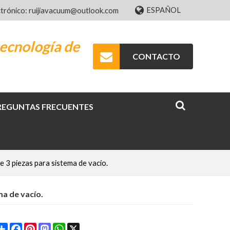
ESPAÑOL
ctrónico: ruijiavacuum@outlook.com
ecnología de
CONTACTO
REGUNTAS FRECUENTES
e 3 piezas para sistema de vacío.
ma de vacío.
Share
Facebook
Pinterest
Mastodon
WhatsApp
X