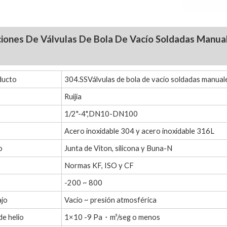
ciones De
Válvulas De Bola De Vacío Soldadas Manual
ducto
304.SSVálvulas de bola de vacío soldadas manuale
Ruijia
1/2"-4",DN10-DN100
Acero inoxidable 304 y acero inoxidable 316L
o
Junta de Viton, silicona y Buna-N
Normas KF, ISO y CF
-200 ~ 800
ajo
Vacío ~ presión atmosférica
de helio
1×10 -9 Pa・m³/seg o menos