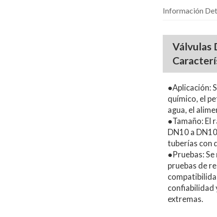
Información Det
Válvulas 
Caracterí
●Aplicación: 
químico, el pe
agua, el alime
●Tamaño: El r
DN10 a DN100,
tuberías con 
●Pruebas: Se 
pruebas de re
compatibilida
confiabilidad
extremas.