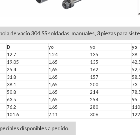
bola de vacío 304.SS soldadas, manuales, 3 piezas para sis
D
yo
yo
yo
12.7
1.24
135
38
19.05
1,65
135
42,
25.4
1,65
162
52,
31.8
1,65
157
58,
38.1
1,65
200
73
50.8
1,65
214
78,
63.5
1,65
254
95
76.2
1,65
280
110
101.6
2.11
306
122
eciales disponibles a pedido.