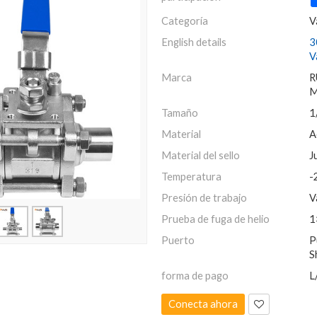
Categoría
V
English details
3
V
Marca
R
M
Tamaño
1
Material
A
Material del sello
J
Temperatura
-
Presión de trabajo
V
Prueba de fuga de helio
1
Puerto
P
S
forma de pago
L
Conecta ahora