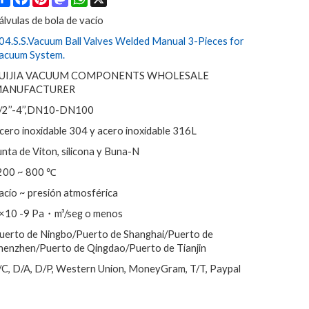
álvulas de bola de vacío
04.S.S.Vacuum Ball Valves Welded Manual 3-Pieces for
acuum System.
UIJIA VACUUM COMPONENTS WHOLESALE
ANUFACTURER
/2’’-4’’,DN10-DN100
cero inoxidable 304 y acero inoxidable 316L
unta de Viton, silicona y Buna-N
200 ~ 800 ℃
acío ~ presión atmosférica
×10 -9 Pa・m³/seg o menos
uerto de Ningbo/Puerto de Shanghai/Puerto de
henzhen/Puerto de Qingdao/Puerto de Tianjin
/C, D/A, D/P, Western Union, MoneyGram, T/T, Paypal