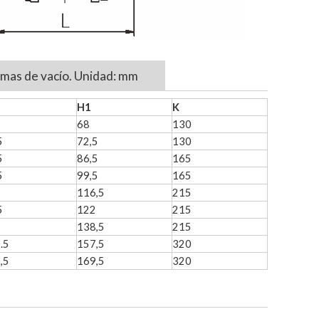
temas de vacío. Unidad: mm
H1
K
68
130
5
72,5
130
5
86,5
165
5
99,5
165
116,5
215
5
122
215
138,5
215
.5
157,5
320
,5
169,5
320