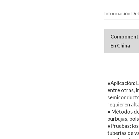
Información Det
Componente 
En China
●Aplicación: L
entre otras, i
semiconducto
requieren alta
● Métodos de 
burbujas, bol
●Pruebas: los
tuberías de v