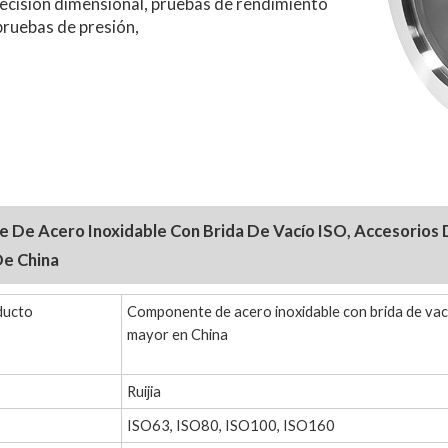
ecisión dimensional, pruebas de rendimiento
 pruebas de presión,
De Acero Inoxidable Con Brida De Vacío ISO, Accesorios D
De China
ducto
Componente de acero inoxidable con brida de vacío
mayor en China
Ruijia
ISO63, ISO80, ISO100, ISO160