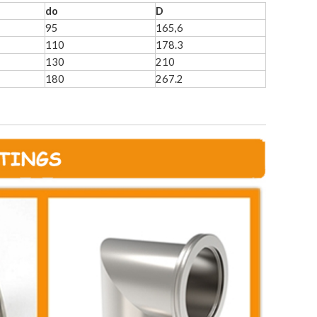
do
D
95
165,6
110
178.3
130
210
180
267.2