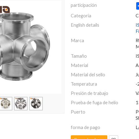
participación
Categoría
C
English details
I
F
Marca
R
M
Tamaño
I
Material
A
Material del sello
J
Temperatura
-
Presión de trabajo
V
Prueba de fuga de helio
1
Puerto
P
S
forma de pago
L