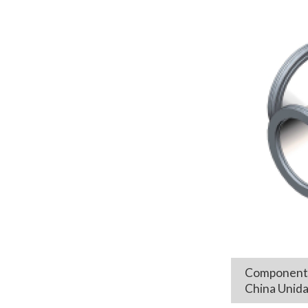
Componente d
China Unid