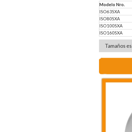
Modelo Nro.
ISO63SXA
ISO80SXA
ISO100SXA
ISO160SXA
Tamaños esp