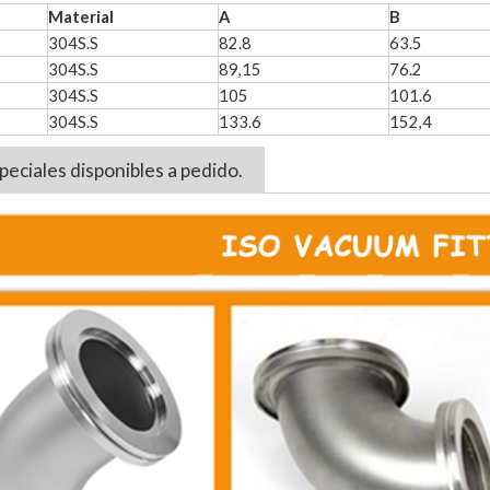
Material
A
B
304S.S
82.8
63.5
304S.S
89,15
76.2
304S.S
105
101.6
304S.S
133.6
152,4
eciales disponibles a pedido.