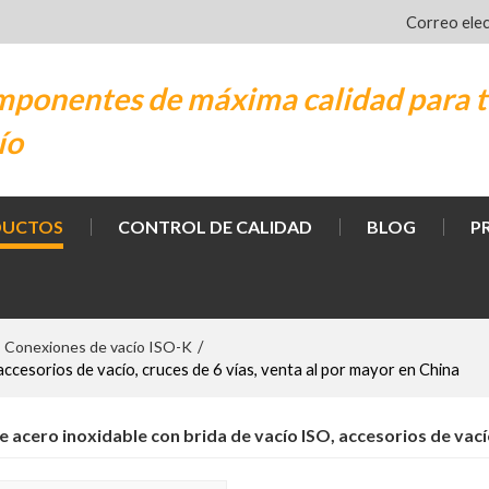
Correo ele
ponentes de máxima calidad para t
ío
DUCTOS
CONTROL DE CALIDAD
BLOG
P
Conexiones de vacío ISO-K
/
ccesorios de vacío, cruces de 6 vías, venta al por mayor en China
acero inoxidable con brida de vacío ISO, accesorios de vacío