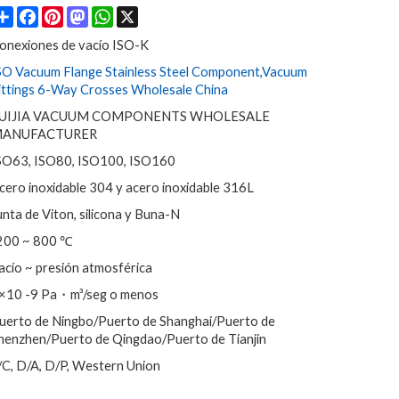
Share
Facebook
Pinterest
Mastodon
WhatsApp
X
onexiones de vacío ISO-K
SO Vacuum Flange Stainless Steel Component,Vacuum
ittings 6-Way Crosses Wholesale China
UIJIA VACUUM COMPONENTS WHOLESALE
ANUFACTURER
SO63, ISO80, ISO100, ISO160
cero inoxidable 304 y acero inoxidable 316L
unta de Viton, silicona y Buna-N
200 ~ 800 ℃
acío ~ presión atmosférica
×10 -9 Pa・m³/seg o menos
uerto de Ningbo/Puerto de Shanghai/Puerto de
henzhen/Puerto de Qingdao/Puerto de Tianjin
/C, D/A, D/P, Western Union