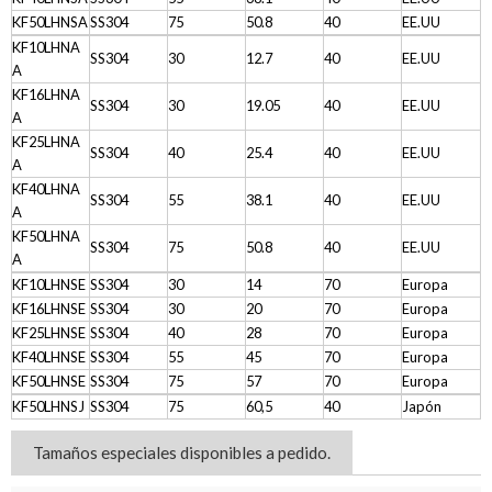
KF50LHNSA
SS304
75
50.8
40
EE.UU
KF10LHNA
SS304
30
12.7
40
EE.UU
A
KF16LHNA
SS304
30
19.05
40
EE.UU
A
KF25LHNA
SS304
40
25.4
40
EE.UU
A
KF40LHNA
SS304
55
38.1
40
EE.UU
A
KF50LHNA
SS304
75
50.8
40
EE.UU
A
KF10LHNSE
SS304
30
14
70
Europa
KF16LHNSE
SS304
30
20
70
Europa
KF25LHNSE
SS304
40
28
70
Europa
KF40LHNSE
SS304
55
45
70
Europa
KF50LHNSE
SS304
75
57
70
Europa
KF50LHNSJ
SS304
75
60,5
40
Japón
Tamaños especiales disponibles a pedido.