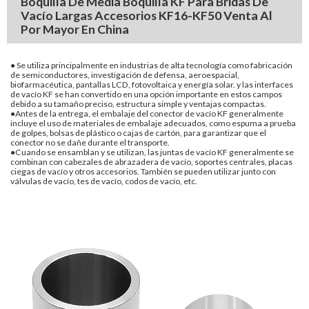
Boquilla De Media Boquilla KF Para Bridas De
Vacío Largas Accesorios KF16-KF50 Venta Al
Por Mayor En China
● Se utiliza principalmente en industrias de alta tecnología como fabricación
de semiconductores, investigación de defensa, aeroespacial,
biofarmacéutica, pantallas LCD, fotovoltaica y energía solar. y las interfaces
de vacío KF se han convertido en una opción importante en estos campos
debido a su tamaño preciso, estructura simple y ventajas compactas.
●Antes de la entrega, el embalaje del conector de vacío KF generalmente
incluye el uso de materiales de embalaje adecuados, como espuma a prueba
de golpes, bolsas de plástico o cajas de cartón, para garantizar que el
conector no se dañe durante el transporte.
●Cuando se ensamblan y se utilizan, las juntas de vacío KF generalmente se
combinan con cabezales de abrazadera de vacío, soportes centrales, placas
ciegas de vacío y otros accesorios. También se pueden utilizar junto con
válvulas de vacío, tes de vacío, codos de vacío, etc.