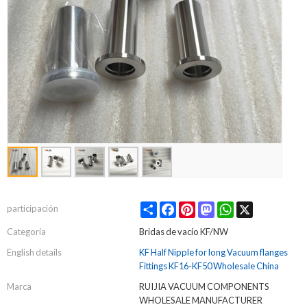
Share
Facebook
Pinterest
Mastodon
WhatsApp
X
participación
Categoría
Bridas de vacío KF/NW
English details
KF Half Nipple for long Vacuum flanges
Fittings KF16-KF50 Wholesale China
Marca
RUIJIA VACUUM COMPONENTS
WHOLESALE MANUFACTURER