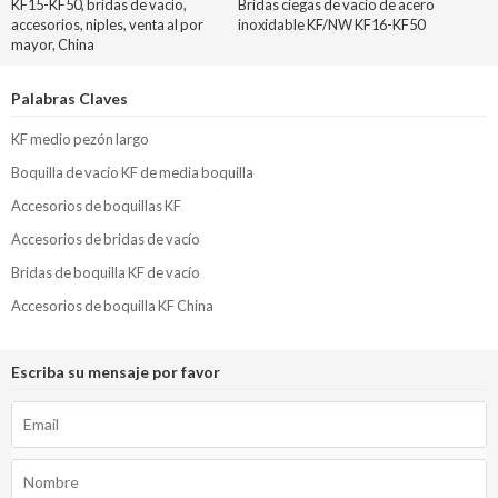
KF15-KF50, bridas de vacío,
Bridas ciegas de vacío de acero
accesorios, niples, venta al por
inoxidable KF/NW KF16-KF50
mayor, China
Palabras Claves
KF medio pezón largo
Boquilla de vacío KF de media boquilla
Accesorios de boquillas KF
Accesorios de bridas de vacío
Bridas de boquilla KF de vacío
Accesorios de boquilla KF China
Escriba su mensaje por favor