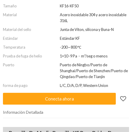
Tamaño
KF16-KF50
Material
Acero inoxidable 304 y acero inoxidable
316L
Material del sello
Junta de Viton, silicona y Buna-N
Estándar
Estándar KF
Temperatura
-200 ~ 800 ℃
Prueba de fuga de helio
1×10 -9 Pa・m³/seg o menos
Puerto
Puerto de Ningbo/Puerto de
Shanghai/Puerto de Shenzhen/Puerto de
Qingdao/Puerto de Tianjin
forma de pago
L/C, D/A, D/P, Western Union
Conecta ahora
Información Detallada