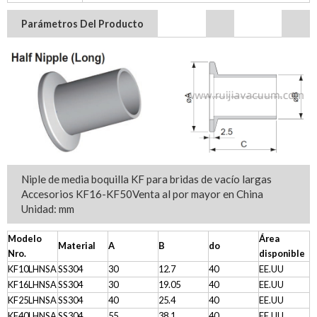
Parámetros Del Producto
Niple de media boquilla KF para bridas de vacío largas
Accesorios KF16-KF50
Venta al por mayor en China
Unidad: mm
Modelo
Área
Material
A
B
do
Nro.
disponible
KF10LHNSA
SS304
30
12.7
40
EE.UU
KF16LHNSA
SS304
30
19.05
40
EE.UU
KF25LHNSA
SS304
40
25.4
40
EE.UU
KF40LHNSA
SS304
55
38.1
40
EE.UU