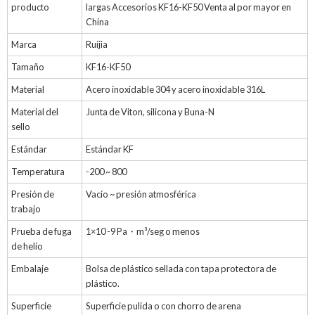
producto
largas Accesorios KF16-KF50 Venta al por mayor en
China
Marca
Ruijia
Tamaño
KF16-KF50
Material
Acero inoxidable 304 y acero inoxidable 316L
Material del
Junta de Viton, silicona y Buna-N
sello
Estándar
Estándar KF
Temperatura
-200 ~ 800
Presión de
Vacío ~ presión atmosférica
trabajo
Prueba de fuga
1×10 -9 Pa・m³/seg o menos
de helio
Embalaje
Bolsa de plástico sellada con tapa protectora de
plástico.
Superficie
Superficie pulida o con chorro de arena