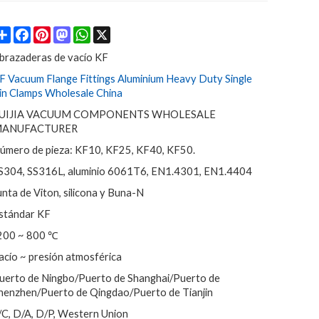
Share
Facebook
Pinterest
Mastodon
WhatsApp
X
brazaderas de vacío KF
F Vacuum Flange Fittings Aluminium Heavy Duty Single
in Clamps Wholesale China
UIJIA VACUUM COMPONENTS WHOLESALE
ANUFACTURER
úmero de pieza: KF10, KF25, KF40, KF50.
S304, SS316L, aluminio 6061T6, EN1.4301, EN1.4404
unta de Viton, silicona y Buna-N
stándar KF
200 ~ 800 ℃
acío ~ presión atmosférica
uerto de Ningbo/Puerto de Shanghai/Puerto de
henzhen/Puerto de Qingdao/Puerto de Tianjin
/C, D/A, D/P, Western Union