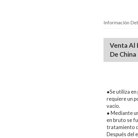
Información Det
Venta Al 
De China
●Se utiliza e
requiere un p
vacío.
● Mediante un
en bruto se f
tratamiento d
Después del e