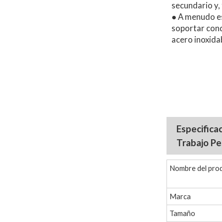
secundario y,
● A menudo e
soportar cond
acero inoxida
Especifica
Trabajo Pe
Nombre del pro
Marca
Tamaño