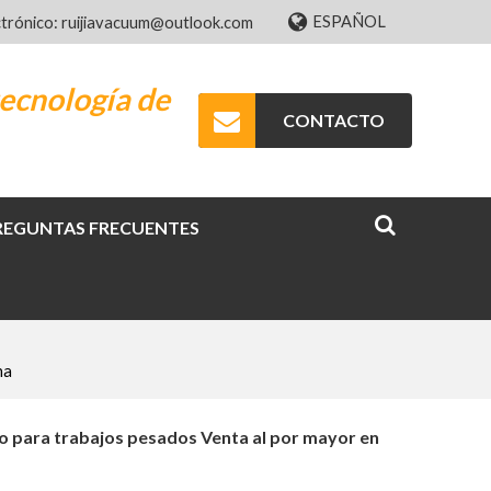
ESPAÑOL
ctrónico: ruijiavacuum@outlook.com
ecnología de
CONTACTO
REGUNTAS FRECUENTES
na
io para trabajos pesados Venta al por mayor en