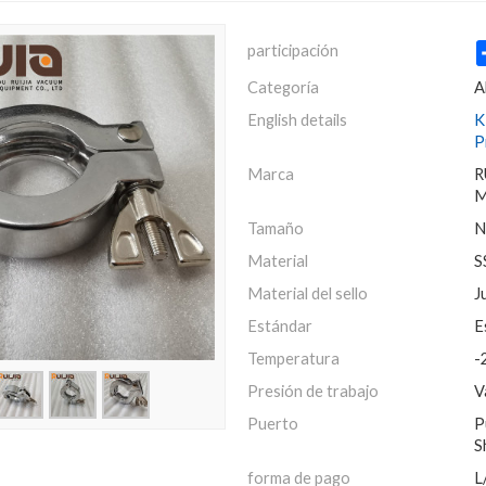
participación
Categoría
A
English details
K
P
Marca
R
M
Tamaño
N
Material
S
Material del sello
J
Estándar
E
Temperatura
-
Presión de trabajo
V
Puerto
P
S
forma de pago
L