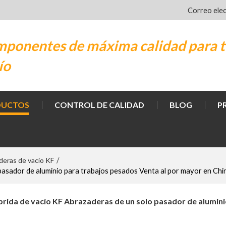
Correo ele
ponentes de máxima calidad para t
ío
DUCTOS
CONTROL DE CALIDAD
BLOG
P
deras de vacío KF
/
pasador de aluminio para trabajos pesados Venta al por mayor en Chi
brida de vacío KF Abrazaderas de un solo pasador de alumin