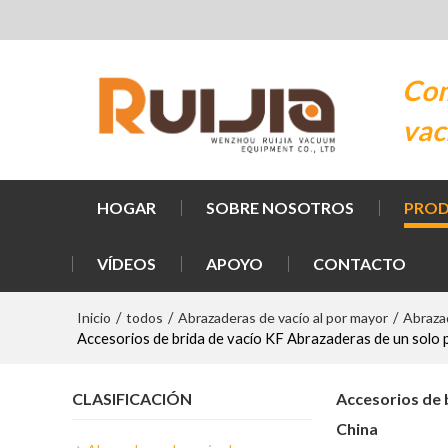
Com
vac
HOGAR
SOBRE NOSOTROS
PRO
VÍDEOS
APOYO
CONTACTO
Inicio
todos
Abrazaderas de vacío al por mayor
Abraza
/
/
/
Accesorios de brida de vacío KF Abrazaderas de un solo 
CLASIFICACIÓN
Accesorios de 
China