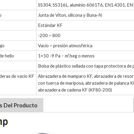
SS304, SS316L, aluminio 6061T6, EN1.4301, E
o
Junta de Viton, silicona y Buna-N
Estándar KF
-200 ~ 800
ajo
Vacío ~ presión atmosférica
de helio
1×10 -9 Pa・m³/seg o menos
Bolsa de plástico sellada con tapa protectora de p
deras de vacío KF
Abrazadera de mamparo KF, abrazadera de resort
con tuerca de mariposa, abrazadera de palanca K
abrazadera de cadena KF (KF80-200)
s Del Producto