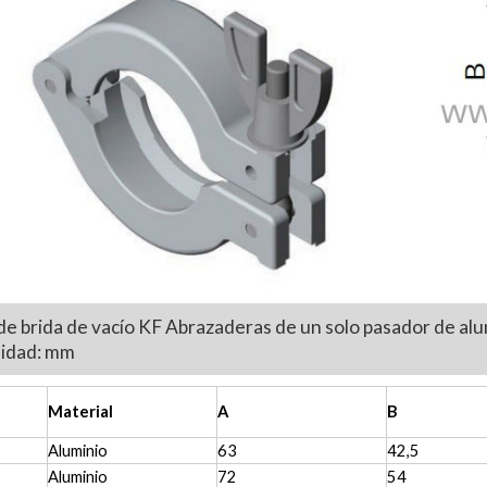
de brida de vacío KF Abrazaderas de un solo pasador de alu
nidad: mm
Material
A
B
Aluminio
63
42,5
Aluminio
72
54