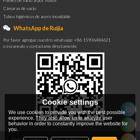
Fuelles de vacío al por mayor
Cámaras de vacío
Tubos higiénicos de acero inoxidable
WhatsApp de Ruijia
Por favor agregue nuestro whatsapp: +86-15906484621
o escanealo y contactame directamente
Cookie settings
We use cookies to provide you with the best possible
experience. They also allow us to analyze user
behavior in order to constantly improve the website for
you.
Empresa
Noticias
Contacto
Problemas comunes
Noticia Privada