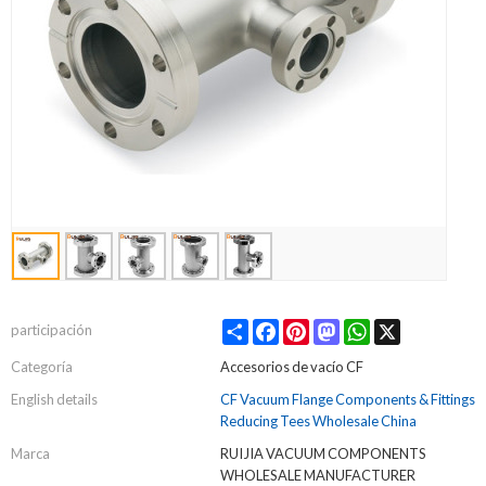
Share
Facebook
Pinterest
Mastodon
WhatsApp
X
participación
Categoría
Accesorios de vacío CF
English details
CF Vacuum Flange Components & Fittings
Reducing Tees Wholesale China
Marca
RUIJIA VACUUM COMPONENTS
WHOLESALE MANUFACTURER