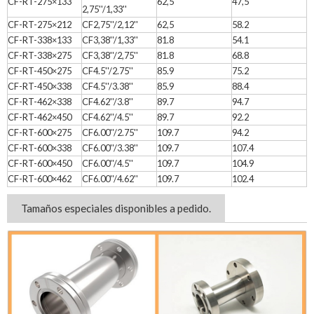
CF-RT-275×133
62,5
47,5
2,75''/1,33''
CF-RT-275×212
CF2,75''/2,12''
62,5
58.2
CF-RT-338×133
CF3,38''/1,33''
81.8
54.1
CF-RT-338×275
CF3,38''/2,75''
81.8
68.8
CF-RT-450×275
CF4.5''/2.75''
85.9
75.2
CF-RT-450×338
CF4.5''/3.38''
85.9
88.4
CF-RT-462×338
CF4.62''/3.8''
89.7
94.7
CF-RT-462×450
CF4.62''/4.5''
89.7
92.2
CF-RT-600×275
CF6.00''/2.75''
109.7
94.2
CF-RT-600×338
CF6.00''/3.38''
109.7
107.4
CF-RT-600×450
CF6.00''/4.5''
109.7
104.9
CF-RT-600×462
CF6.00''/4.62''
109.7
102.4
Tamaños especiales disponibles a pedido.