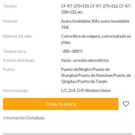
Tamaño
CF-RT-275×133, CF-RT-275×212, CF-RT-
338×133, etc.
Material
Acero inoxidable 304 y acero inoxidable
316L
Material del sello
Cobre libre de oxígeno, cobre bañado en
plata.
Temperatura
-200 ~ 800 ℃
Presión de trabajo
Vacío ~ presión atmosférica
Puerto
Puerto de Ningbo/Puerto de
Shanghai/Puerto de Shenzhen/Puerto de
Qingdao/Puerto de Tianjin
forma de pago
L/C, D/A, D/P, Western Union
Conecta ahora
Información Detallada