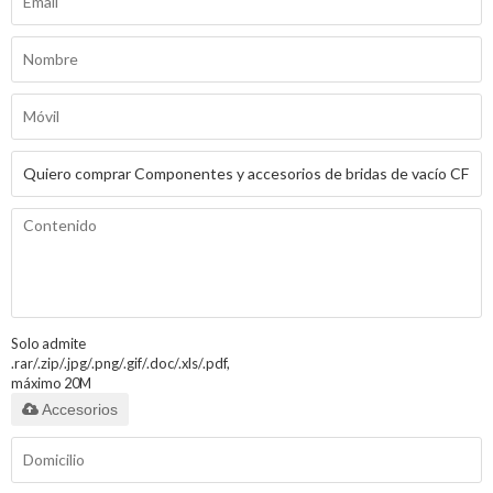
Solo admite
.rar/.zip/.jpg/.png/.gif/.doc/.xls/.pdf,
máximo 20M
Accesorios