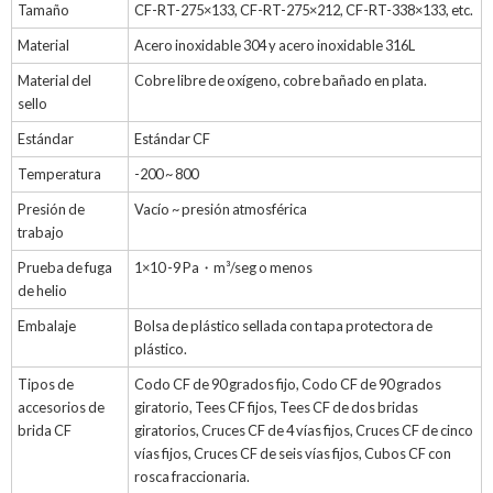
Tamaño
CF-RT-275×133, CF-RT-275×212, CF-RT-338×133, etc.
Material
Acero inoxidable 304 y acero inoxidable 316L
Material del
Cobre libre de oxígeno, cobre bañado en plata.
sello
Estándar
Estándar CF
Temperatura
-200 ~ 800
Presión de
Vacío ~ presión atmosférica
trabajo
Prueba de fuga
1×10 -9 Pa・m³/seg o menos
de helio
Embalaje
Bolsa de plástico sellada con tapa protectora de
plástico.
Tipos de
Codo CF de 90 grados fijo, Codo CF de 90 grados
accesorios de
giratorio, Tees CF fijos, Tees CF de dos bridas
brida CF
giratorios, Cruces CF de 4 vías fijos, Cruces CF de cinco
vías fijos, Cruces CF de seis vías fijos, Cubos CF con
rosca fraccionaria.