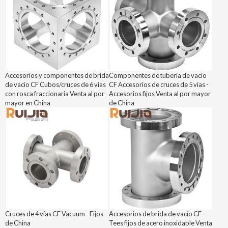
Accesorios y componentes de brida
Componentes de tubería de vacío
de vacío CF Cubos/cruces de 6 vías
CF Accesorios de cruces de 5 vías -
con rosca fraccionaria Venta al por
Accesorios fijos Venta al por mayor
mayor en China
de China
Cruces de 4 vías CF Vacuum - Fijos
Accesorios de brida de vacío CF
de China
Tees fijos de acero inoxidable Venta