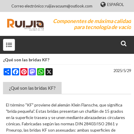
ESPAÑOL
Correo electrónico: ruijiavacuum@outlook.com
Componentes de máxima calidad
para tecnología de vacío
¿Qué son las bridas KF?
Share
Facebook
Pinterest
Mastodon
WhatsApp
X
2025/5/29
¿Qué son las bridas KF?
El término "KF" proviene del alemán Klein Flansche, que significa
"brida pequeña". Estas bridas presentan un chaflán de 15 grados
en la superficie trasera y se unen mediante abrazaderas circulares
cónicas. Fabricadas según las normas DIN 28403/ISO 2861 y
Pneurop, las bridas KF son asexuadas: ambas superficies de