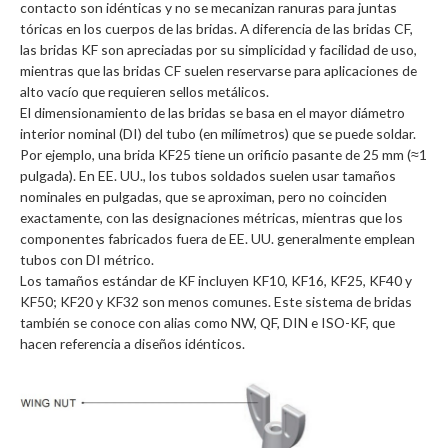
contacto son idénticas y no se mecanizan ranuras para juntas
tóricas en los cuerpos de las bridas. A diferencia de las bridas CF,
las bridas KF son apreciadas por su simplicidad y facilidad de uso,
mientras que las bridas CF suelen reservarse para aplicaciones de
alto vacío que requieren sellos metálicos.
El dimensionamiento de las bridas se basa en el mayor diámetro
interior nominal (DI) del tubo (en milímetros) que se puede soldar.
Por ejemplo, una brida KF25 tiene un orificio pasante de 25 mm (≈1
pulgada). En EE. UU., los tubos soldados suelen usar tamaños
nominales en pulgadas, que se aproximan, pero no coinciden
exactamente, con las designaciones métricas, mientras que los
componentes fabricados fuera de EE. UU. generalmente emplean
tubos con DI métrico.
Los tamaños estándar de KF incluyen KF10, KF16, KF25, KF40 y
KF50; KF20 y KF32 son menos comunes. Este sistema de bridas
también se conoce con alias como NW, QF, DIN e ISO-KF, que
hacen referencia a diseños idénticos.